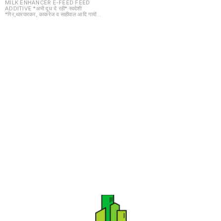
MILK ENHANCER E-FEED FEED
ADDITIVE *अभी दूध दे रही* स्वदेशी
*गिर,थारपारकर, काकरेज व साहीवाल आदि गायों*
,भैंसों व विदेशी गायों हॉलिस्टिन आदि का *दूध व
फैट* बढ़ाने का कोर्स 20 gm in one day
(24 hours) 20x50 pouch = 1 kg
What is Dugdh Vardhak? Dugdh
Vardhak is a milk-enhancing
supplement for cattle. It is made
with natural ingredients and
essential nutrients. It helps
improve the quality and quantity of
milk produced. It also helps
improve the health of cattle. दुग्ध
वर्धक क्या है? दुग्ध वर्धक मवेशियों के लिए दूध बढ़ाने
वाला पूरक है। यह प्राकृतिक सामग्री और आवश्यक
पोषक तत्वों से बनाया जाता है। यह उत्पादित दूध की
गुणवत्ता और मात्रा को बेहतर बनाने में मदद करता
है। यह मवेशियों के स्वास्थ्य को बेहतर बनाने में भी
मदद करता है।
Find us here