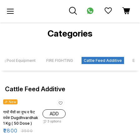
Categories
ng Pool Equipment
FIRE FIGHTING
Cattle Feed Additive
Ele
Cattle Feed Additive
20% OFF
🎉 New
गायों भैंसों का दुग्ध व फैट
ADD
वर्धक Dugdhvardhak
3
options
1 Kg ( 50 Dose )
₹
2800
₹
3500